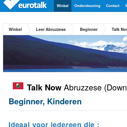
Winkel
Ondersteuning
Contact
V
Winkel
Leer Abruzzese
Beginner
Talk No
Abruzzese
(Downl
Talk Now
Beginner, Kinderen
Ideaal voor iedereen die :