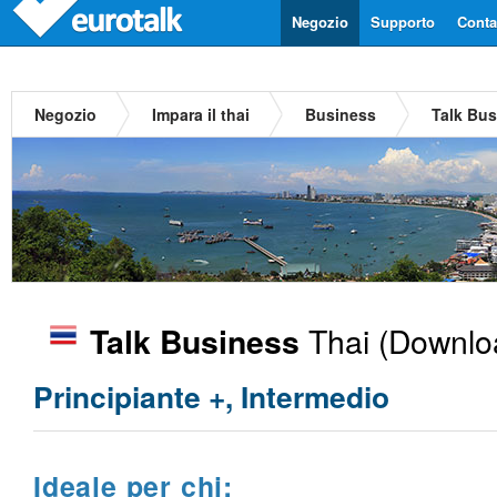
Negozio
Supporto
Contat
Negozio
Impara il thai
Business
Talk Bus
Thai
(Downloa
Talk Business
Principiante +, Intermedio
Ideale per chi: