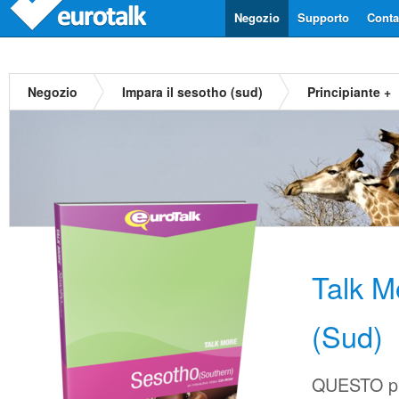
Negozio
Supporto
Contat
Negozio
Impara il sesotho (sud)
Principiante +
Talk M
(Sud)
QUESTO pr