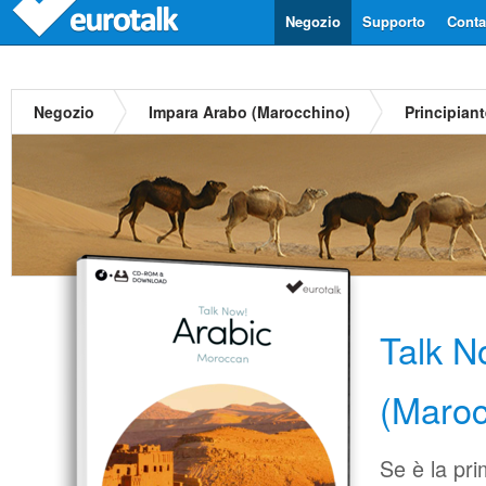
Negozio
Supporto
Contat
Negozio
Impara Arabo (Marocchino)
Principian
Talk N
(Maroc
Se è la pri