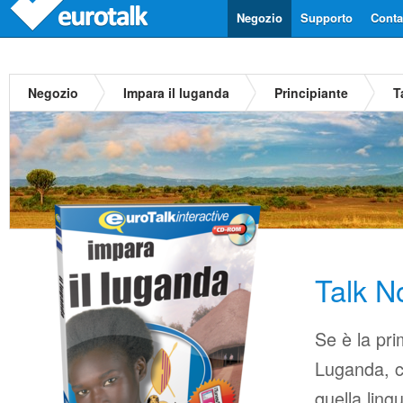
Negozio
Supporto
Contat
Negozio
Impara il luganda
Principiante
T
Talk 
Se è la pri
Luganda, ci
quella ling