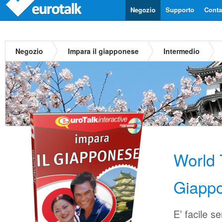
Negozio
Supporto
Contat
Negozio
Impara il giapponese
Intermedio
World 
Giapp
E’ facile s