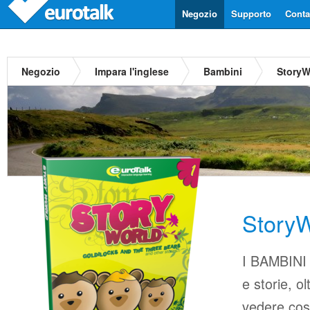
Negozio
Supporto
Contat
Negozio
Impara l'inglese
Bambini
StoryW
StoryW
I BAMBINI 
e storie, o
vedere co