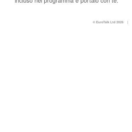
incluso nel programma e portalo con te.
© EuroTalk Ltd 2026
|