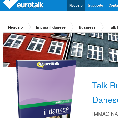
Negozio
Supporto
Contat
Negozio
Impara il danese
Business
Talk
Talk B
Danes
IMMAGINA d