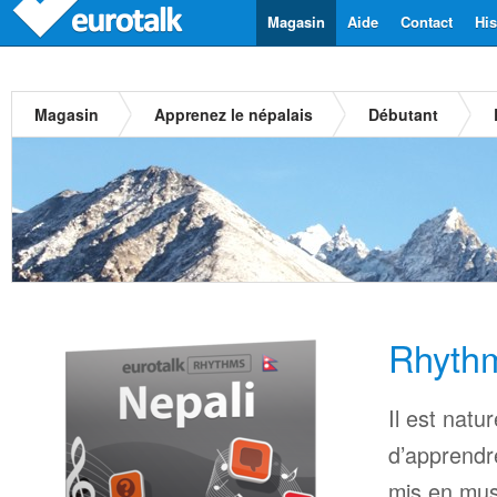
Magasin
Aide
Contact
His
Magasin
Apprenez le népalais
Débutant
Rhythm
Il est natu
d’apprendr
mis en mus