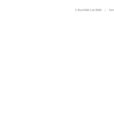
© EuroTalk Ltd 2026
|
Con