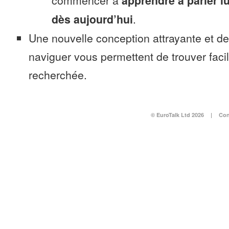
commencer à
apprendre à parler 
dès aujourd’hui
.
Une nouvelle conception attrayante et d
naviguer vous permettent de trouver faci
recherchée.
© EuroTalk Ltd 2026
|
Con