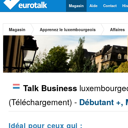
Magasin
Aide
Contact
His
Magasin
Apprenez le luxembourgeois
Affaires
luxembourge
Talk Business
(Téléchargement) -
Débutant +,
Idéal pour ceux qui :