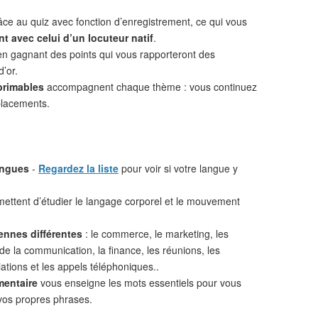
âce au quiz avec fonction d’enregistrement, ce qui vous
t avec celui d’un locuteur natif
.
n gagnant des points qui vous rapporteront des
d’or.
primables
accompagnent chaque thème : vous continuez
placements.
angues
-
Regardez la liste
pour voir si votre langue y
ettent d’étudier le langage corporel et le mouvement
ennes différentes
: le commerce, le marketing, les
 de la communication, la finance, les réunions, les
iations et les appels téléphoniques..
mentaire
vous enseigne les mots essentiels pour vous
vos propres phrases.