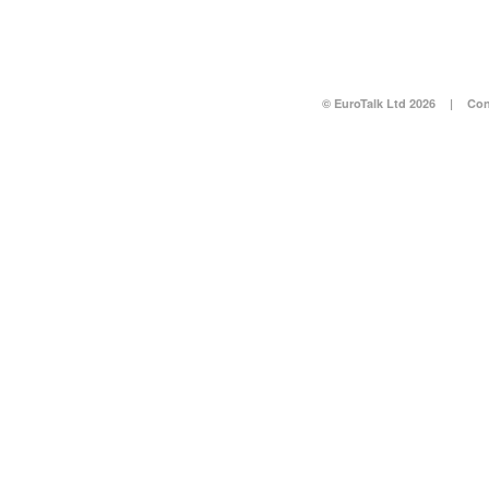
© EuroTalk Ltd 2026
|
Con