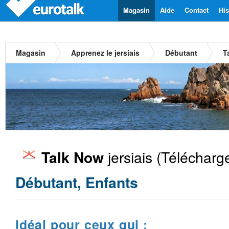
Magasin
Aide
Contact
His
Magasin
Apprenez le jersiais
Débutant
T
jersiais
(Télécharg
Talk Now
Débutant, Enfants
Idéal pour ceux qui :