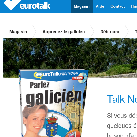
Magasin
Aide
Contact
His
Magasin
Apprenez le galicien
Débutant
T
Talk N
Si vous déb
quelques é
besoin d’a