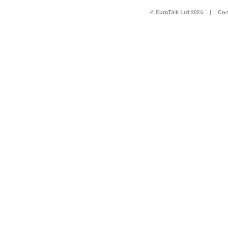
© EuroTalk Ltd 2026
|
Con