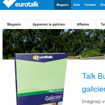
Magasin
Aide
Contact
His
Magasin
Apprenez le galicien
Affaires
Ta
Talk B
galicie
Imaginez-v