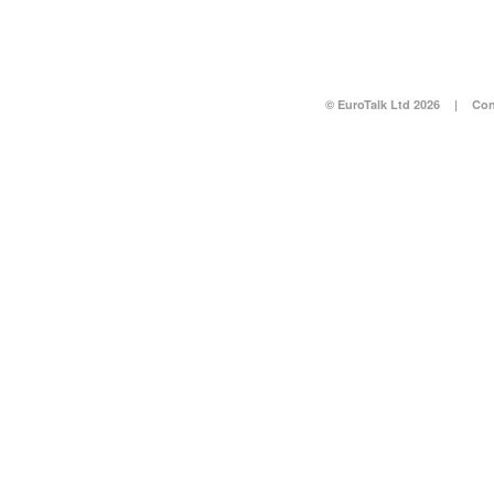
© EuroTalk Ltd 2026
|
Con