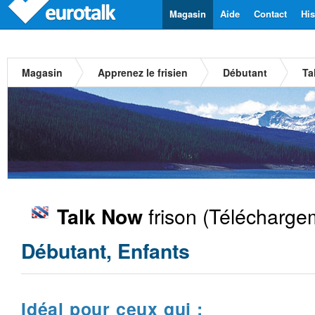
Magasin
Aide
Contact
His
Magasin
Apprenez le frisien
Débutant
Ta
frison
(Téléchargem
Talk Now
Débutant, Enfants
Idéal pour ceux qui :