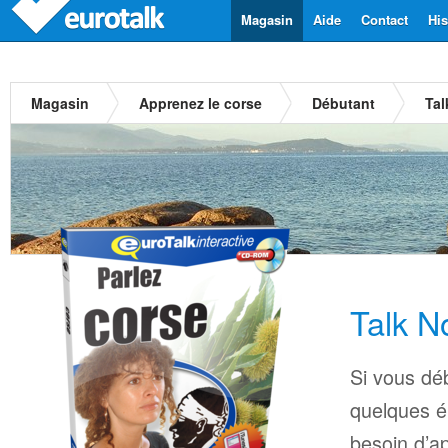
Magasin
Aide
Contact
His
Magasin
Apprenez le corse
Débutant
Tal
Talk N
Si vous déb
quelques é
besoin d’a