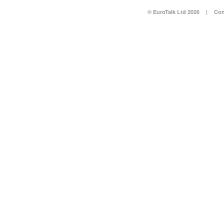
© EuroTalk Ltd 2026
|
Con