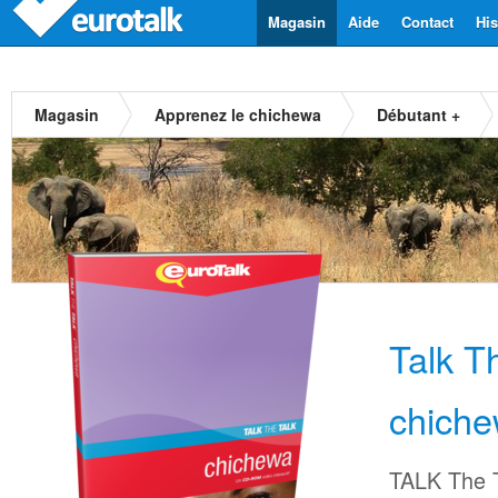
Magasin
Aide
Contact
His
Magasin
Apprenez le chichewa
Débutant +
Talk T
chich
TALK The T