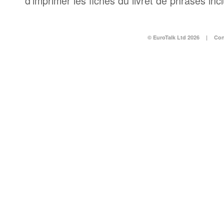
d’imprimer les fiches du livret de phrases in
© EuroTalk Ltd 2026
|
Con