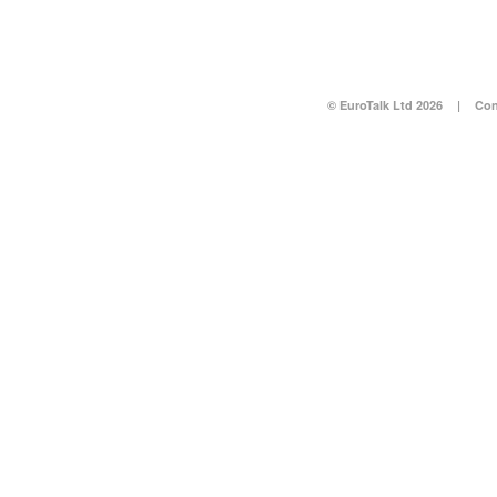
© EuroTalk Ltd 2026
|
Con