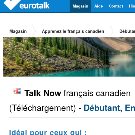
Magasin
Aide
Contact
His
Magasin
Apprenez le français canadien
Débuta
français canadien
Talk Now
(Téléchargement) -
Débutant, En
Idéal pour ceux qui :