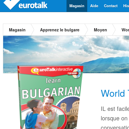
Magasin
Aide
Contact
His
Magasin
Apprenez le bulgare
Moyen
Wor
World 
IL est faci
lorsque on
conversati