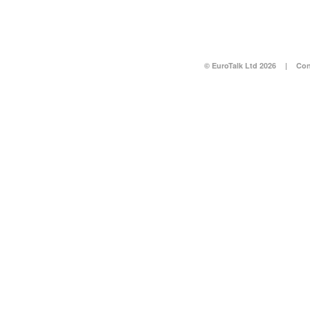
© EuroTalk Ltd 2026
|
Con