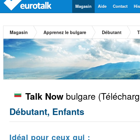
Magasin
Aide
Contact
His
Magasin
Apprenez le bulgare
Débutant
T
bulgare
(Télécharg
Talk Now
Débutant, Enfants
Idéal pour ceux qui :