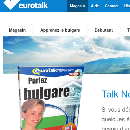
Magasin
Aide
Contact
His
Magasin
Apprenez le bulgare
Débutant
T
Talk N
Si vous déb
quelques é
besoin d’a