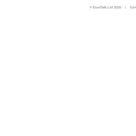
© EuroTalk Ltd 2026
|
Con