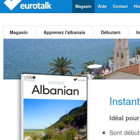
Magasin
Aide
Contact
His
Magasin
Apprenez l'albanais
Débutant
I
Instan
Idéal pour
Sont début