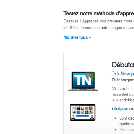
Testez notre méthode d’appre
Essayez ! Apprenez vos premiers mots 
ici! Sélectionnez une autre langue à app
Montrer tous »
Débuta
Talk Now p
Téléchargem
Motivant et
l’essentiel d
jeux enrichis
Idéal pour ceu
Sont
déb
quelque
Prennent