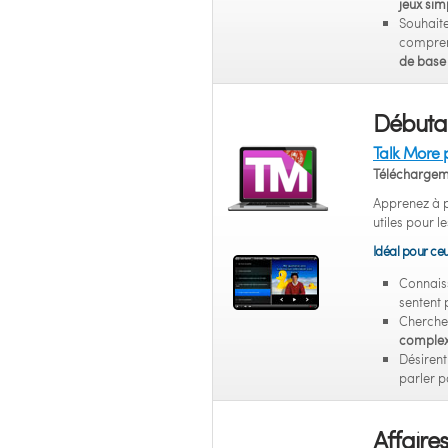
jeux sim
Souhaite
compren
de base 
Débutan
Talk More 
Téléchargem
Apprenez à p
utiles pour l
Idéal pour ceu
Connais
sentent 
Cherche
comple
Désiren
parler p
Affaires