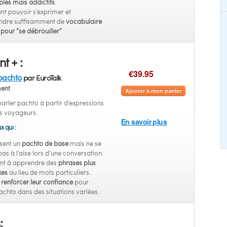
ples mais addictifs
.
nt pouvoir s’exprimer et
dre suffisamment de
vocabulaire
pour “se débrouiller”
t + :
€39.95
pachto
par EuroTalk
ent
Ajouter à mon panier
arler pachto à partir d’expressions
es voyageurs.
En savoir plus
x qui :
sent un
pachto de base
mais ne se
pas à l’aise lors d’une conversation.
nt à apprendre des
phrases plus
xes
au lieu de mots particuliers.
t
renforcer leur confiance
pour
achto dans des situations variées.
: