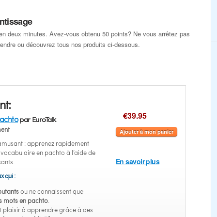
ntissage
en deux minutes. Avez-vous obtenu 50 points? Ne vous arrêtez pas
rendre ou découvrez tous nos produits ci-dessous.
nt:
€39.95
achto
par EuroTalk
ent
Ajouter à mon panier
 amusant : apprenez rapidement
u vocabulaire en pachto à l’aide de
En savoir plus
sants.
x qui :
utants
ou ne connaissent que
s mots en pachto
.
 plaisir à apprendre grâce à des