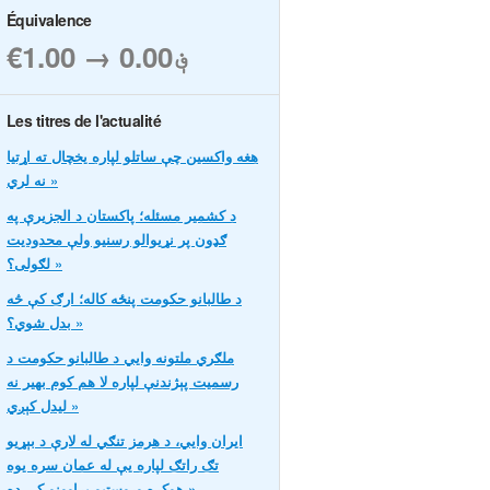
Équivalence
€1.00 → ؋0.00
Les titres de l'actualité
هغه واکسین چې ساتلو لپاره یخچال ته اړتیا
نه لري »
د کشمیر مسئله؛ پاکستان د الجزیرې په
ګډون پر نړیوالو رسنیو ولې محدودیت
لګولی؟ »
د طالبانو حکومت پنځه کاله؛ ارګ کې څه
بدل شوي؟ »
ملګري ملتونه وايي د طالبانو حکومت د
رسمیت پېژندنې لپاره لا هم کوم بهیر نه
لیدل کېږي »
ایران وایي، د هرمز تنګي له لارې د بېړیو
تګ راتګ لپاره یې له عمان سره یوه
هوکړه وروستیو پړاوونو کې ده »