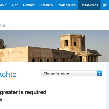
asin
Aide
Contact
Histoires
Professeurs
Ressources
hto
achto
greater is required
ed