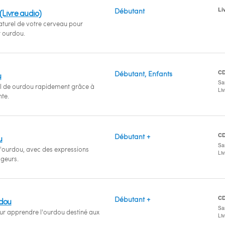
Li
Débutant
Livre audio)
naturel de votre cerveau pour
r ourdou.
C
Débutant, Enfants
u
San
el de ourdou rapidement grâce à
Li
nte.
C
Débutant +
u
San
l'ourdou, avec des expressions
Li
ageurs.
C
Débutant +
rdou
San
 apprendre l'ourdou destiné aux
Li