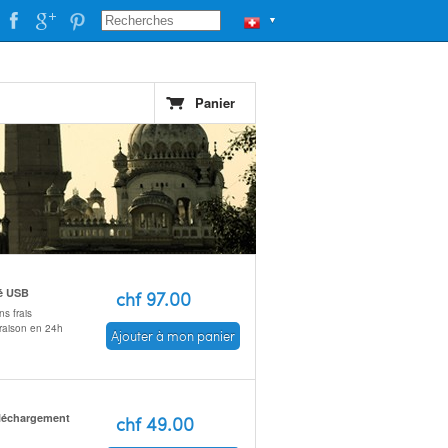
▼
Panier
é USB
chf 97.00
s frais
vraison en 24h
Ajouter à mon panier
léchargement
chf 49.00