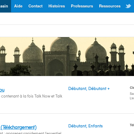
asin
Aide
Contact
Histoires
Professeurs
Ressources
Cl
Débutant, Débutant +
dou
San
 contenant à la fois Talk Now et Talk
Li
Té
Débutant, Enfants
 (Téléchargement)
t : apprenez rapidement l’essentiel