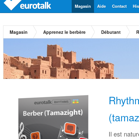
Magasin
Aide
Contact
His
Magasin
Apprenez le berbère
Débutant
R
Rhyth
(tamaz
Il est natu