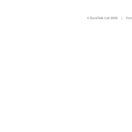
© EuroTalk Ltd 2026
|
Con