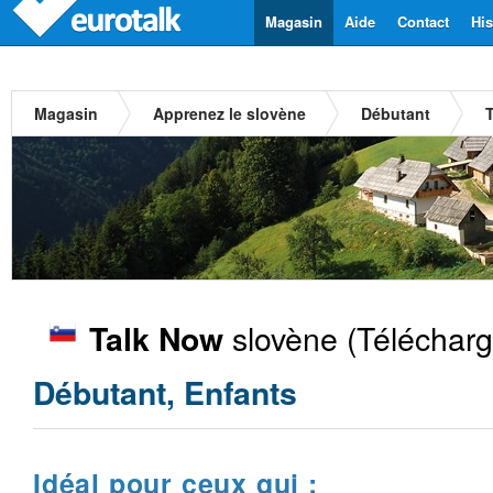
Magasin
Aide
Contact
His
Magasin
Apprenez le slovène
Débutant
slovène
(Télécharg
Talk Now
Débutant, Enfants
Idéal pour ceux qui :