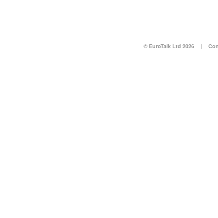
© EuroTalk Ltd 2026
|
Con