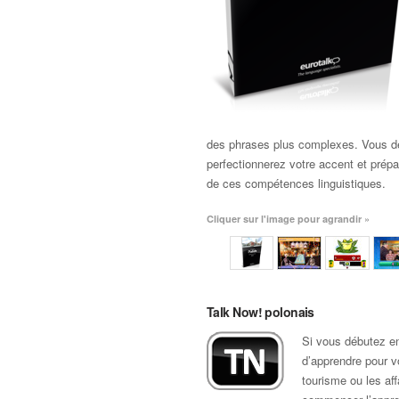
des phrases plus complexes. Vous d
perfectionnerez votre accent et prép
de ces compétences linguistiques.
Cliquer sur l'image pour agrandir »
Talk Now! polonais
Si vous débutez en
d’apprendre pour vo
tourisme ou les af