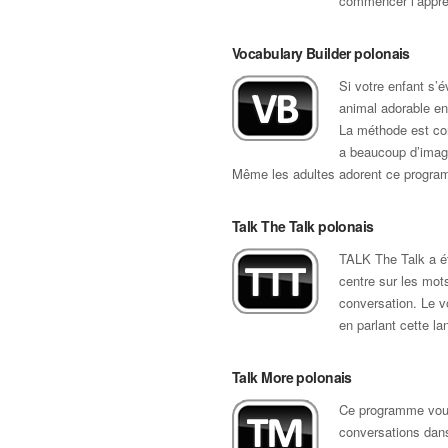
commencer l’appren
Vocabulary Builder polonais
Si votre enfant s’
animal adorable en
La méthode est co
a beaucoup d’image
Même les adultes adorent ce progra
Talk The Talk polonais
TALK The Talk a ét
centre sur les mot
conversation. Le voc
en parlant cette la
Talk More polonais
Ce programme vous
conversations dan