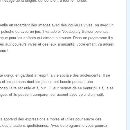
tissage de la langue, qui convient à tout le monde.
éveille en regardant des images avec des couleurs vives, ou avec un
 peluche ou avec un jeu, il va adorer Vocabulary Builder polonais.
nçue pour les enfants qui aiment s’amuser. Dans ce programme il y
s aux couleurs vives et des jeux amusants; votre enfant va adorer!
mme !
é conçu en gardant à l’esprit la vie sociale des adolescents. Il se
s et les phrases dont les jeunes ont besoin pendant une
abulaire est utile et à jour . Il leur permet de se sentir plus à l’aise
ngue, et ils peuvent comparer leur accent avec celui d’un natif.
 apprend des expressions simples et utiles pour suivre des
s des situations quotidiennes. Avec ce programme vous pourrez