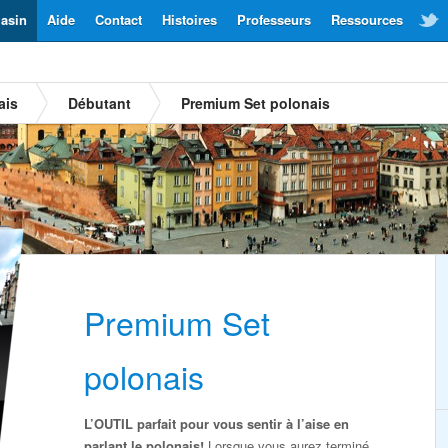
asin
Aide
Contact
Histoires
Professeurs
Ressources
ais
Débutant
Premium Set polonais
Premium Set
polonais
L’OUTIL parfait pour vous sentir à l’aise en
parlant le polonais!
Lorsque vous aurez terminé