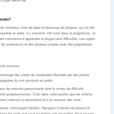
 n’a pas besoin de
rendre?
a de nombreux mots de base et beaucoup de phrases, qui ont été
musantes et utiles. Il y a environ 100 mots dans le programme - la
fant commence à apprendre la langue sans difficultés. Les sujets:
ns, les professions et des phrases simples avec des prépositions.
 trois sections :
entissage des unités de vocabulaire illustrées par des photos
pagnées du mot prononcé en audio.
jeux de mémoire passionnants dont le niveau de difficulté
nte progressivement. C’est dans cette section que les enfants
nent vraiment à reconnaître et à se souvenir des mots.
istrez votre propre histoire”. Naviguez à travers les photos et
strez les mots que vous souhaitez voir apparaître. Vous pouvez