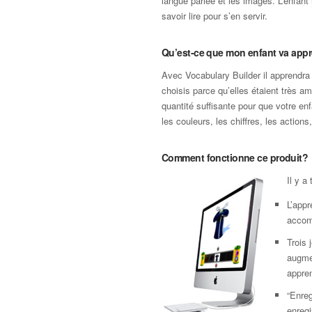
langue parlée et les images. L’enfant
savoir lire pour s’en servir.
Qu’est-ce que mon enfant va app
Avec Vocabulary Builder il apprendr
choisis parce qu’elles étaient très a
quantité suffisante pour que votre en
les couleurs, les chiffres, les actio
Comment fonctionne ce produit?
Il y a
L’appr
accom
Trois 
augme
appren
“Enreg
enregi