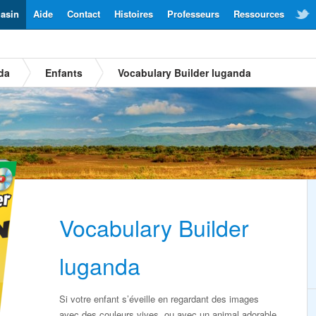
asin
Aide
Contact
Histoires
Professeurs
Ressources
da
Enfants
Vocabulary Builder luganda
Vocabulary Builder
luganda
Si votre enfant s’éveille en regardant des images
avec des couleurs vives, ou avec un animal adorable