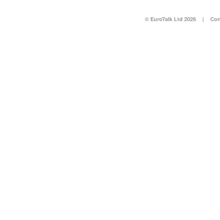
© EuroTalk Ltd 2026
|
Con