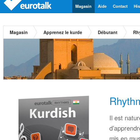
Magasin
Aide
Contact
His
Magasin
Apprenez le kurde
Débutant
Rh
Rhyth
Il est natu
d’apprendr
mis en mus