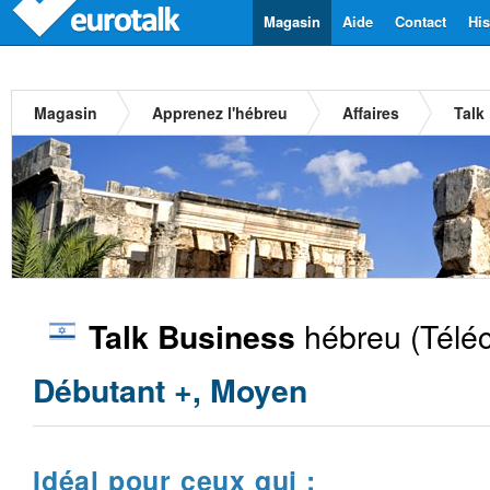
Magasin
Aide
Contact
His
Magasin
Apprenez l'hébreu
Affaires
Talk
hébreu
(Télé
Talk Business
Débutant +, Moyen
Idéal pour ceux qui :