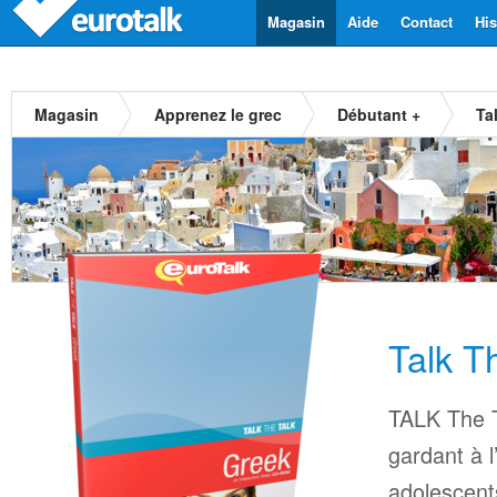
Magasin
Aide
Contact
His
Magasin
Apprenez le grec
Débutant +
Ta
Talk T
TALK The T
gardant à l
adolescents