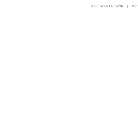
© EuroTalk Ltd 2026
|
Con