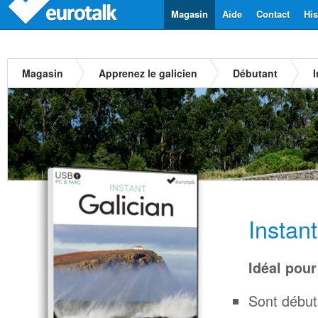
Magasin
Aide
Contact
His
Magasin
Apprenez le galicien
Débutant
I
Instan
Idéal pour
Sont début