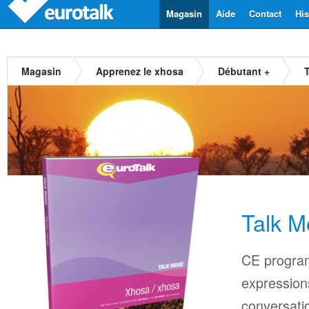
Magasin
Aide
Contact
His
Magasin
Apprenez le xhosa
Débutant +
Talk M
CE progra
expressions
conversati