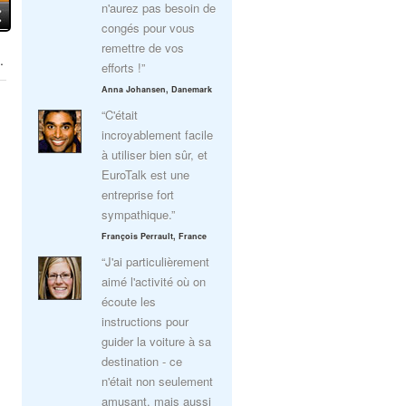
n'aurez pas besoin de
congés pour vous
remettre de vos
.
efforts !”
Anna Johansen, Danemark
“C'était
incroyablement facile
à utiliser bien sûr, et
EuroTalk est une
entreprise fort
sympathique.”
François Perrault, France
“J'ai particulièrement
aimé l'activité où on
écoute les
instructions pour
guider la voiture à sa
destination - ce
n'était non seulement
amusant, mais aussi