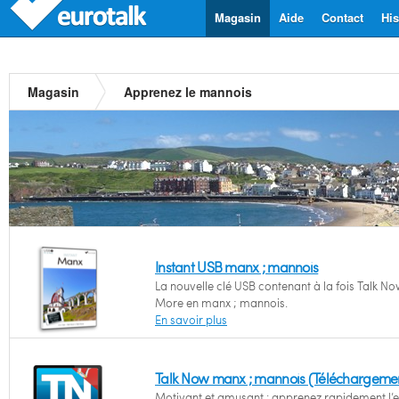
Magasin
Aide
Contact
His
Magasin
Apprenez le mannois
Instant USB manx ; mannois
La nouvelle clé USB contenant à la fois Talk No
More en manx ; mannois.
En savoir plus
Talk Now manx ; mannois (Téléchargeme
Motivant et amusant : apprenez rapidement l’e