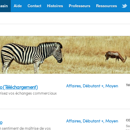
asin
Aide
Contact
Histoires
Professeurs
Ressources
Té
Affaires, Débutant +, Moyen
bo (Téléchargement)
îtrisez vos échanges commerciaux
C
Affaires, Débutant +, Moyen
bo
San
n sentiment de maîtrise de vos