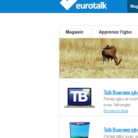
Mag
Magasin
Apprenez l'igbo
Talk Business ig
Parlez igbo et ma
avec l’étranger.
En savoir plus
Talk Business ig
Parlez igbo avec u