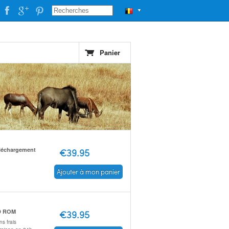
▼
Panier
léchargement
€39.95
Ajouter à mon panier
D ROM
€39.95
s frais