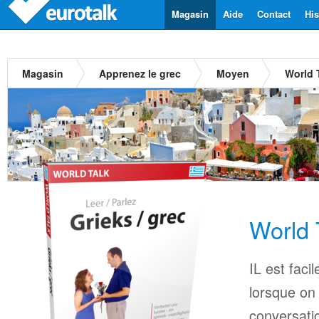
Magasin
Aide
Contact
His
Magasin
Apprenez le grec
Moyen
World 
World 
IL est faci
lorsque on
conversati