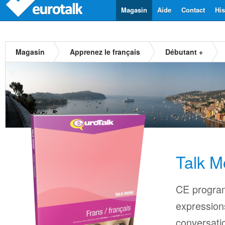
Magasin
Aide
Contact
His
Magasin
Apprenez le français
Débutant +
Talk M
CE progra
expressions
conversati