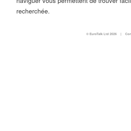
naviguer vous permettent de trouver faci
recherchée.
© EuroTalk Ltd 2026
|
Con