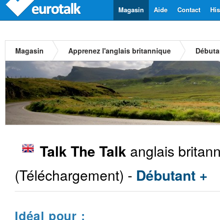
Magasin
Aide
Contact
His
Magasin
Apprenez l'anglais britannique
Débuta
anglais britan
Talk The Talk
(Téléchargement) -
Débutant +
Idéal pour :