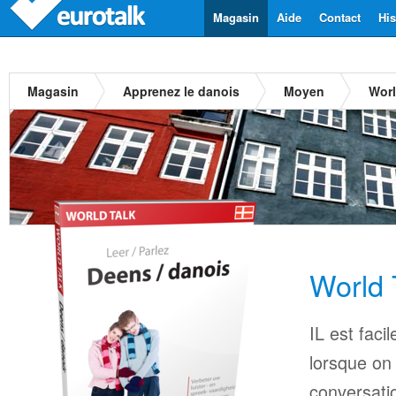
Magasin
Aide
Contact
His
Magasin
Apprenez le danois
Moyen
Worl
World 
IL est faci
lorsque on
conversati