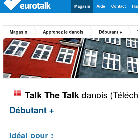
Magasin
Aide
Contact
His
Magasin
Apprenez le danois
Débutant +
danois
(Téléch
Talk The Talk
Débutant +
Idéal pour :