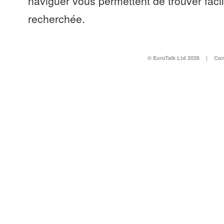
naviguer vous permettent de trouver faci
recherchée.
© EuroTalk Ltd 2026
|
Con