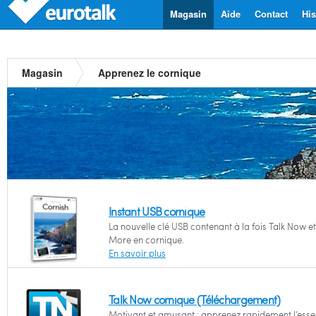
Magasin
Aide
Contact
His
Magasin
Apprenez le cornique
Instant USB cornique
La nouvelle clé USB contenant à la fois Talk Now et
More en cornique.
En savoir plus
Talk Now cornique (Téléchargement)
Motivant et amusant : apprenez rapidement l’essen