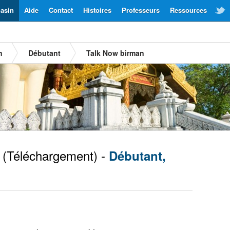
asin
Aide
Contact
Histoires
Professeurs
Ressources
n
Débutant
Talk Now birman
(Téléchargement) -
Débutant,