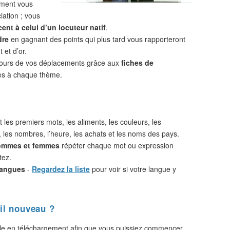
ement vous
iation ; vous
ent à celui d’un locuteur natif
.
dre
en gagnant des points qui plus tard vous rapporteront
 et d’or.
cours de vos déplacements grâce aux
fiches de
s à chaque thème.
 les premiers mots, les aliments, les couleurs, les
, les nombres, l’heure, les achats et les noms des pays.
hommes et femmes
répéter chaque mot ou expression
tez.
langues
-
Regardez la liste
pour voir si votre langue y
il nouveau ?
le en téléchargement afin que vous puissiez commencer