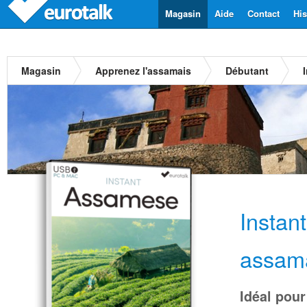
Magasin
Aide
Contact
His
Magasin
Apprenez l'assamais
Débutant
Instan
assam
Idéal pour