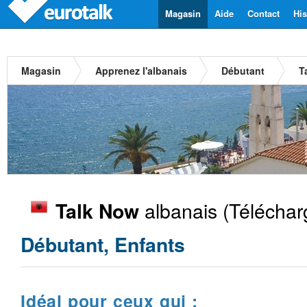
Magasin
Aide
Contact
His
Magasin
Apprenez l'albanais
Débutant
T
albanais
(Téléchar
Talk Now
Débutant, Enfants
Idéal pour ceux qui :