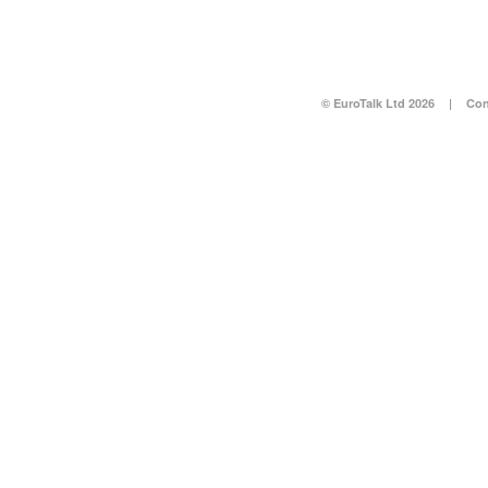
© EuroTalk Ltd 2026
|
Con