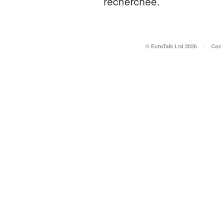
recherchée.
© EuroTalk Ltd 2026
|
Con