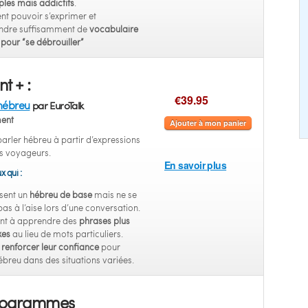
ples mais addictifs
.
nt pouvoir s’exprimer et
dre suffisamment de
vocabulaire
pour “se débrouiller”
t + :
€39.95
hébreu
par EuroTalk
ent
Ajouter à mon panier
arler hébreu à partir d’expressions
es voyageurs.
En savoir plus
x qui :
sent un
hébreu de base
mais ne se
pas à l’aise lors d’une conversation.
nt à apprendre des
phrases plus
xes
au lieu de mots particuliers.
t
renforcer leur confiance
pour
ébreu dans des situations variées.
rogrammes