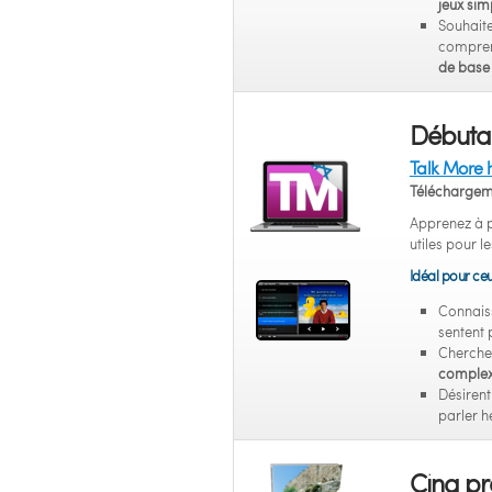
jeux sim
Souhaite
compren
de base 
Débutan
Talk More 
Téléchargem
Apprenez à p
utiles pour l
Idéal pour ceu
Connais
sentent 
Cherche
comple
Désiren
parler h
Cinq p