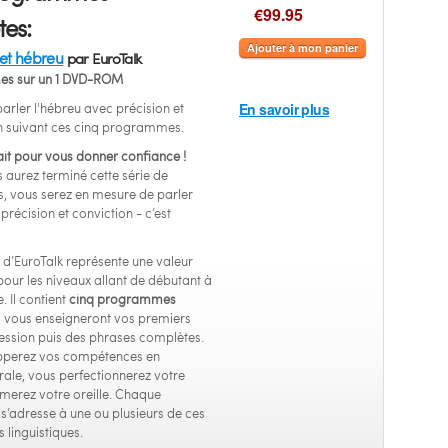
€99.95
es:
Ajouter à mon panier
et hébreu
par EuroTalk
es sur un 1 DVD-ROM
arler l'hébreu avec précision et
En savoir plus
n suivant ces cinq programmes.
ait pour vous donner confiance !
 aurez terminé cette série de
 vous serez en mesure de parler
récision et conviction - c’est
d’EuroTalk représente une valeur
pour les niveaux allant de débutant à
. Il contient
cinq programmes
 vous enseigneront vos premiers
ession puis des phrases complètes.
pperez vos compétences en
rale, vous perfectionnerez votre
rmerez votre oreille. Chaque
adresse à une ou plusieurs de ces
linguistiques.