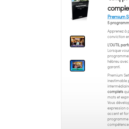
complet
Premium S
5 programm
Apprenez à p
conviction e
L’OUTIL parf
Lorsque vous
programmes,
hébreu avec p
garanti.
Premium Set 
inestimable 
intermédiaire
complets
qui
mots et expr
Vous dévelo
expression o
accent et fo
programme s’
compétences 