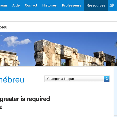
asin
Aide
Contact
Histoires
Professeurs
Ressources
breu
hébreu
greater is required
ed