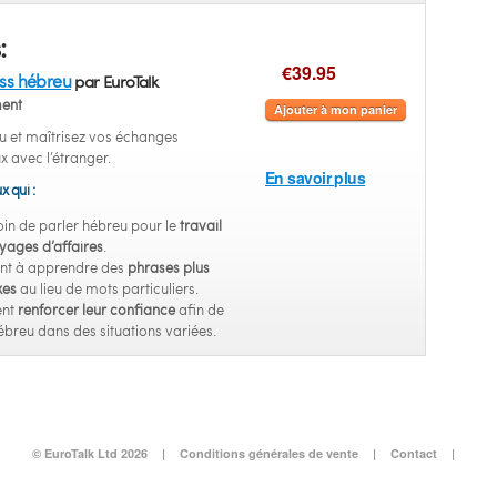
:
€39.95
ess hébreu
par EuroTalk
ent
Ajouter à mon panier
u et maîtrisez vos échanges
avec l’étranger.
En savoir plus
x qui :
in de parler hébreu pour le
travail
yages d’affaires
.
nt à apprendre des
phrases plus
xes
au lieu de mots particuliers.
ent
renforcer leur confiance
afin de
ébreu dans des situations variées.
© EuroTalk Ltd 2026
|
Conditions générales de vente
|
Contact
|