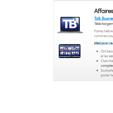
Affaires
Talk Busin
Téléchargem
Parlez hébre
commerciaux 
Idéal pour ceu
Ont beso
et les
vo
Cherche
comple
Souhait
parler h