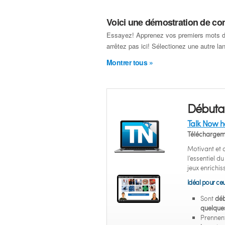
Voici une démostration de c
Essayez! Apprenez vos premiers mots d
arrêtez pas ici! Sélectionez une autre l
Montrer tous »
Débuta
Talk Now 
Téléchargem
Motivant et
l’essentiel d
jeux enrichis
Idéal pour ceu
Sont
déb
quelque
Prennent