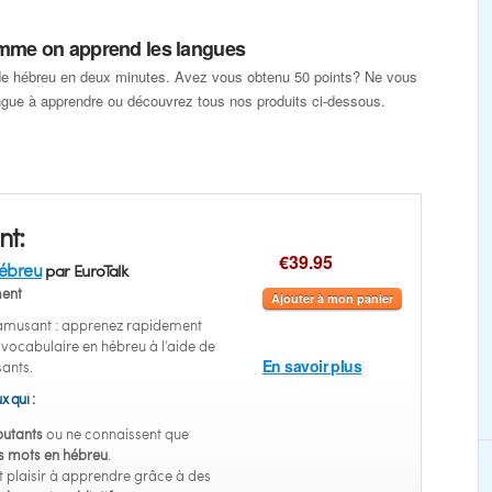
omme on apprend les langues
e hébreu en deux minutes. Avez vous obtenu 50 points? Ne vous
angue à apprendre ou découvrez tous nos produits ci-dessous.
nt:
€39.95
hébreu
par EuroTalk
ent
Ajouter à mon panier
 amusant : apprenez rapidement
u vocabulaire en hébreu à l’aide de
En savoir plus
sants.
x qui :
utants
ou ne connaissent que
s mots en hébreu
.
 plaisir à apprendre grâce à des