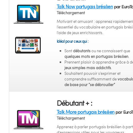
Talk Now portugais brésilien
par EuroTa
Téléchargement
Motivant et amusant : apprenez rapidemen
l’essentiel du vocabulaire en portugais brési
l’aide de jeux enrichissants.
Idéal pour ceux qui :
Sont
débutants
ou ne connaissent que
quelques mots en portugais brésilien
.
Prennent plaisir à apprendre grâce à d
jeux simples mais addictifs
.
Souhaitent pouvoir s’exprimer et
comprendre suffisamment de
vocabula
de base pour “se débrouiller”
Débutant + :
Talk More portugais brésilien
par EuroT
Téléchargement
Apprenez à parler portugais brésilien à part
d’expressions utiles pour les voyageurs.