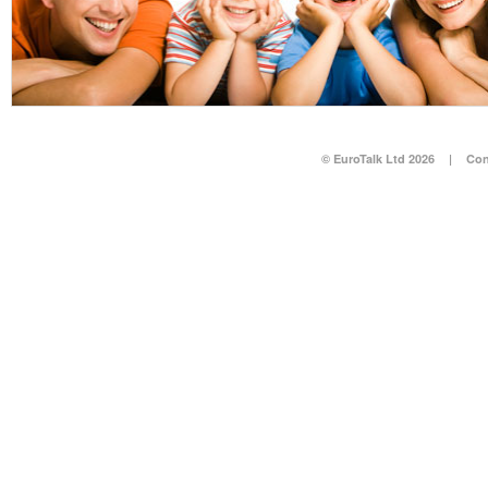
© EuroTalk Ltd 2026
|
Con